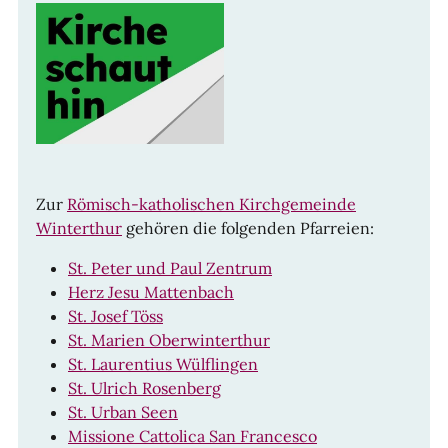
Zur
Römisch-katholischen Kirchgemeinde
Winterthur
gehören die folgenden Pfarreien:
St. Peter und Paul Zentrum
Herz Jesu Mattenbach
St. Josef Töss
St. Marien Oberwinterthur
St. Laurentius Wülflingen
St. Ulrich Rosenberg
St. Urban Seen
Missione Cattolica San Francesco