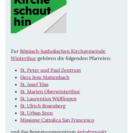
Zur
Römisch-katholischen Kirchgemeinde
Winterthur
gehören die folgenden Pfarreien:
St. Peter und Paul Zentrum
Herz Jesu Mattenbach
St. Josef Töss
St. Marien Oberwinterthur
St. Laurentius Wülflingen
St. Ulrich Rosenberg
St. Urban Seen
Missione Cattolica San Francesco
und das Begegnungszentrum
Anhaltspunkt