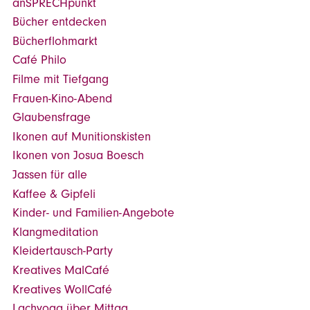
anSPRECHpunkt
Bücher entdecken
Bücherflohmarkt
Café Philo
Filme mit Tiefgang
Frauen-Kino-Abend
Glaubensfrage
Ikonen auf Munitionskisten
Ikonen von Josua Boesch
Jassen für alle
Kaffee & Gipfeli
Kinder- und Familien-Angebote
Klangmeditation
Kleidertausch-Party
Kreatives MalCafé
Kreatives WollCafé
Lachyoga über Mittag