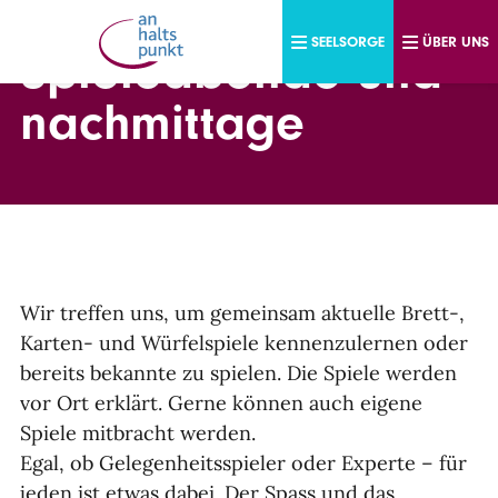
Direkt zum Inhalt
SEELSORGE
ÜBER UNS
Spieleabende und -
nachmittage
Wir treffen uns, um gemeinsam aktuelle Brett-,
Karten- und Würfelspiele kennenzulernen oder
bereits bekannte zu spielen. Die Spiele werden
vor Ort erklärt. Gerne können auch eigene
Spiele mitbracht werden.
Egal, ob Gelegenheitsspieler oder Experte – für
jeden ist etwas dabei. Der Spass und das