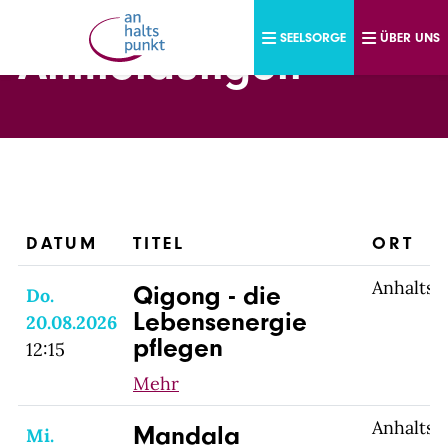
Direkt zum Inhalt
SEELSORGE
ÜBER UNS
Anmeldungen
DATUM
TITEL
ORT
Anhaltsp
Qigong - die
Do.
Lebensenergie
20.08.2026
pflegen
12:15
Mehr
Anhaltsp
Mandala
Mi.